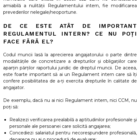
amiabilă a nulității Regulamentului intern, fie modificarea
prevederilor nelegale/neoportune.
DE CE ESTE ATÂT DE IMPORTANT
REGULAMENTUL INTERN? CE NU POȚI
FACE FĂRĂ EL?
Codul muncii lasă la aprecierea angajatorului o parte dintre
modalitățile de concretizare a drepturilor și obligațiilor care
aparțin părților raportului juridic de dreptul muncii. De aceea,
este foarte important să ai un Regulament intern care să îți
confere posibilitatea de a-ți exercita drepturile în calitate de
angajator.
De exemplu, dacă nu ai nici Regulament intern, nici CCM, nu
poți să:
Realizezi verificarea prealabilă a aptitudinilor profesionale şi
personale ale persoanei care solicită angajarea;
Concediezi salariatul pentru necorespundere profesională,
deoarece nu ai o procedură de evaluare;