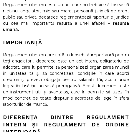
Regulamentul intern este un act care nu trebuie să lipsească
niciunui angajator, mic sau mare, persoană juridică de drept
public sau privat, deoarece reglementează raporturile juridice
cu cea mai importantă resursă a unei afaceri –
resursa
umană.
IMPORTANȚĂ
Regulamentul intern prezintă o deosebită importanță pentru
toți angajatorii, deoarece este un act intern, obligatoriu de
adoptat, care îți permite să personalizezi organizarea muncii
în unitatea ta și să concretizezi condițiile în care acorzi
drepturi și prevezi obligații pentru salariații tăi, acolo unde
legea îți lasă ție această prerogativă. Acest document este
un instrument util și avantajos, care îți permite să uzezi în
mod concret de toate drepturile acordate de lege în sfera
raporturilor de muncă.
DIFERENȚA DINTRE REGULAMENT
INTERN ȘI REGULAMENT DE ORDINE
INTERIOARĂ