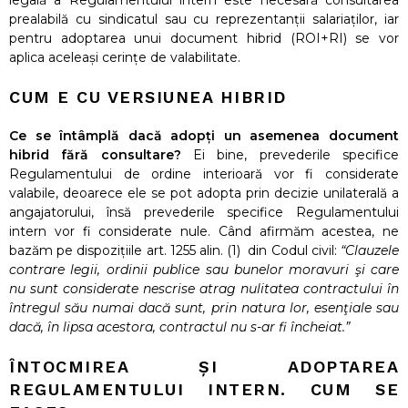
legală a Regulamentului intern este necesară consultarea
prealabilă cu sindicatul sau cu reprezentanții salariaților, iar
pentru adoptarea unui document hibrid (ROI+RI) se vor
aplica aceleași cerințe de valabilitate.
CUM E CU VERSIUNEA HIBRID
Ce se întâmplă dacă adopți un asemenea document
hibrid fără consultare?
Ei bine, prevederile specifice
Regulamentului de ordine interioară vor fi considerate
valabile, deoarece ele se pot adopta prin decizie unilaterală a
angajatorului, însă prevederile specifice Regulamentului
intern vor fi considerate nule. Când afirmăm acestea, ne
bazăm pe dispozițiile art. 1255 alin. (1) din Codul civil:
“Clauzele
contrare legii, ordinii publice sau bunelor moravuri şi care
nu sunt considerate nescrise atrag nulitatea contractului în
întregul său numai dacă sunt, prin natura lor, esenţiale sau
dacă, în lipsa acestora, contractul nu s-ar fi încheiat.”
ÎNTOCMIREA ȘI ADOPTAREA
REGULAMENTULUI INTERN. CUM SE