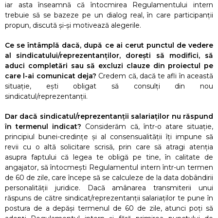
iar asta înseamnă că întocmirea Regulamentului intern
trebuie să se bazeze pe un dialog real, în care participanții
propun, discută și-și motivează alegerile.
Ce se întâmplă dacă, după ce ai cerut punctul de vedere
al sindicatului/reprezentanților, dorești să modifici, să
aduci completări sau să excluzi clauze din proiectul pe
care l-ai comunicat deja?
Credem că, dacă te afli în această
situație, ești obligat să consulți din nou
sindicatul/reprezentanții.
Dar dacă sindicatul/reprezentanții salariaților nu răspund
în termenul indicat?
Considerăm că, într-o atare situație,
principiul bunei-credințe și al consensualității îți impune să
revii cu o altă solicitare scrisă, prin care să atragi atenția
asupra faptului că legea te obligă pe tine, în calitate de
angajator, să întocmești Regulamentul intern într-un termen
de 60 de zile, care începe să se calculeze de la data dobândirii
personalității juridice. Dacă amânarea transmiterii unui
răspuns de către sindicat/reprezentanții salariaților te pune în
postura de a depăși termenul de 60 de zile, atunci poți să