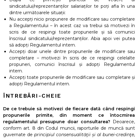
sindicatului/reprezentanților salariaților te poți afla în una
dintre următoarele situații:
Nu accepți nicio propunere de modificare sau completare
a Regulamentului – în acest caz va trebui să motivezi în
scris de ce respingi toate propunerile și să comunici
înscrisul sindicatului/reprezentanților. Abia apoi vei putea
să adopți Regulamentul intern.
Accepți doar unele dintre propunerile de modificare sau
completare – motivezi în scris de ce respingi celelalte
propuneri, comunici înscrisul și adopți Regulamentul
intern.
Accepți toate propunerile de modificare sau completare și
adopți Regulamentul intern.
ÎNTREBĂRI-CHEIE
De ce trebuie să motivezi de fiecare dată când respingi
propunerile primite, din moment ce întocmirea
regulamentului presupune doar consultarea?
Deoarece,
conform art. 8 din Codul muncii, raporturile de muncă sunt
guvernate de
principiul consensualităţii și al bunei-credinţe
,