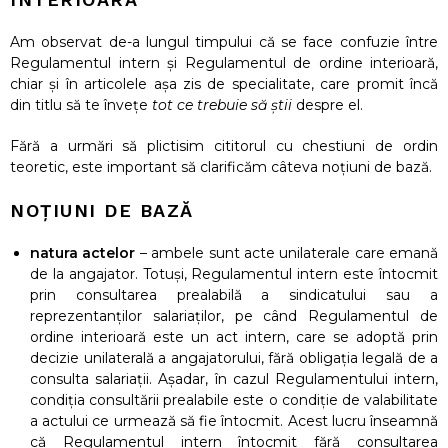
Am observat de-a lungul timpului că se face confuzie între
Regulamentul intern și Regulamentul de ordine interioară,
chiar și în articolele așa zis de specialitate, care promit încă
din titlu să te învețe
tot ce trebuie să știi
despre el.
Fără a urmări să plictisim cititorul cu chestiuni de ordin
teoretic, este important să clarificăm câteva noțiuni de bază.
NOȚIUNI DE BAZĂ
natura actelor
– ambele sunt acte unilaterale care emană
de la angajator. Totuși, Regulamentul intern este întocmit
prin consultarea prealabilă a sindicatului sau a
reprezentanților salariaților, pe când Regulamentul de
ordine interioară este un act intern, care se adoptă prin
decizie unilaterală a angajatorului, fără obligația legală de a
consulta salariații. Așadar, în cazul Regulamentului intern,
condiția consultării prealabile este o condiție de valabilitate
a actului ce urmează să fie întocmit. Acest lucru înseamnă
că Regulamentul intern întocmit fără consultarea