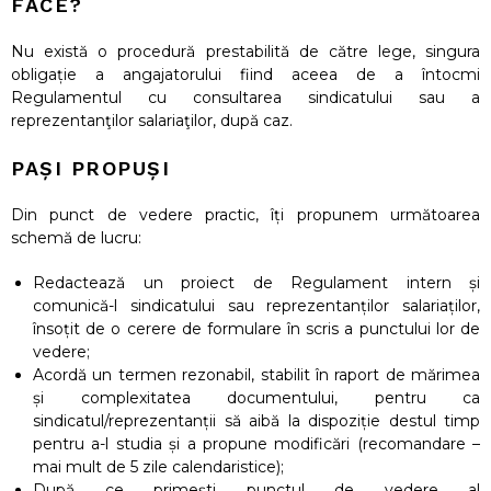
FACE?
Nu există o procedură prestabilită de către lege, singura
obligație a angajatorului fiind aceea de a întocmi
Regulamentul cu consultarea sindicatului sau a
reprezentanţilor salariaţilor, după caz.
PAȘI PROPUȘI
Din punct de vedere practic, îți propunem următoarea
schemă de lucru:
Redactează un proiect de Regulament intern și
comunică-l sindicatului sau reprezentanților salariaților,
însoțit de o cerere de formulare în scris a punctului lor de
vedere;
Acordă un termen rezonabil, stabilit în raport de mărimea
și complexitatea documentului, pentru ca
sindicatul/reprezentanții să aibă la dispoziție destul timp
pentru a-l studia și a propune modificări (recomandare –
mai mult de 5 zile calendaristice);
După ce primești punctul de vedere al