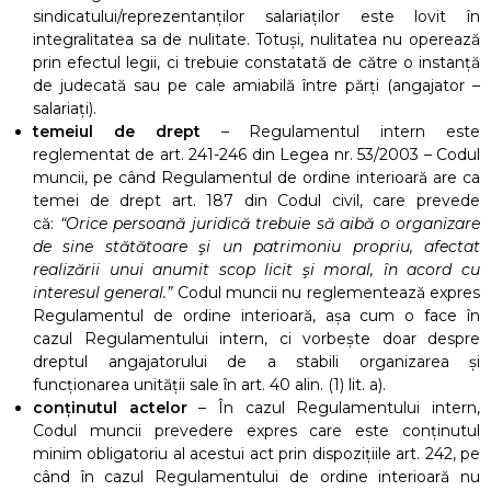
sindicatului/reprezentanților salariaților este lovit în
integralitatea sa de nulitate. Totuși, nulitatea nu operează
prin efectul legii, ci trebuie constatată de către o instanță
de judecată sau pe cale amiabilă între părți (angajator –
salariați).
temeiul de drept
– Regulamentul intern este
reglementat de art. 241-246 din Legea nr. 53/2003 – Codul
muncii, pe când Regulamentul de ordine interioară are ca
temei de drept art. 187 din Codul civil, care prevede
că:
“Orice persoană juridică trebuie să aibă o organizare
de sine stătătoare şi un patrimoniu propriu, afectat
realizării unui anumit scop licit şi moral, în acord cu
interesul general.”
Codul muncii nu reglementează expres
Regulamentul de ordine interioară, așa cum o face în
cazul Regulamentului intern, ci vorbește doar despre
dreptul angajatorului de a stabili organizarea și
funcționarea unității sale în art. 40 alin. (1) lit. a).
conținutul actelor
– În cazul Regulamentului intern,
Codul muncii prevedere expres care este conținutul
minim obligatoriu al acestui act prin dispozițiile art. 242, pe
când în cazul Regulamentului de ordine interioară nu