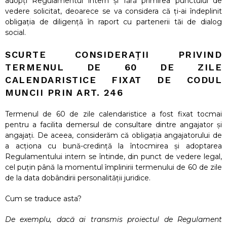
adopți Regulamentul intern și fără primirea punctului de
vedere solicitat, deoarece se va considera că ți-ai îndeplinit
obligația de diligență în raport cu partenerii tăi de dialog
social.
SCURTE CONSIDERAȚII PRIVIND
TERMENUL DE 60 DE ZILE
CALENDARISTICE FIXAT DE CODUL
MUNCII PRIN ART. 246
Termenul de 60 de zile calendaristice a fost fixat tocmai
pentru a facilita demersul de consultare dintre angajator și
angajați. De aceea, considerăm că obligația angajatorului de
a acționa cu bună-credință la întocmirea și adoptarea
Regulamentului intern se întinde, din punct de vedere legal,
cel puțin până la momentul împlinirii termenului de 60 de zile
de la data dobândirii personalității juridice.
Cum se traduce asta?
De exemplu, dacă ai transmis proiectul de Regulament