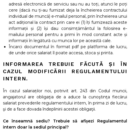
adresă electronică de serviciu sau nu au toți, atunci le poți
cere (dacă nu ți-au furnizat deja la încheierea contractului
individual de muncă) e-mailul personal, prin încheierea unui
act adițional la contract prin care ei (1) îți furnizează aceste
informații și (2) își dau consimțământul la folosirea e-
mailului personal pentru a primi în mod constant acte și
informații în legătură cu munca lor pe această cale.
Încarci documentul în format pdf pe platforma de lucru,
de unde orice salariat îl poate accesa, stoca și printa.
INFORMAREA TREBUIE FĂCUTĂ ȘI ÎN
CAZUL MODIFICĂRII REGULAMENTULUI
INTERN.
În cazul salariaților noi, potrivit art. 243 din Codul muncii,
angajatorul are obligaţia de a aduce la cunoştinţa fiecărui
salariat prevederile regulamentului intern, în prima zi de lucru,
şi de a face dovada îndeplinirii acestei obligaţii.
Ce înseamnă sediu? Trebuie să afișezi Regulamentul
intern doar la sediul principal?