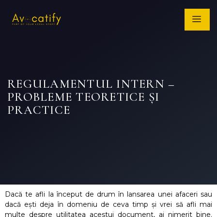
REGULAMENTUL INTERN –
PROBLEME TEORETICE ȘI
PRACTICE
Dacă te afli la început de drum în lansarea unei afaceri sau
dacă ești deja în domeniu de ceva timp și vrei să afli mai
multe despre utilitatea acestui document, ai nimerit bine.