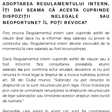
ADOPTAREA REGULAMENTULUI INTERN,
ÎȚI DAI SEAMA CĂ ACESTA CUPRINDE
DISPOZIȚII NELEGALE SAU
NEOPORTUNE? ÎL POȚI REVOCA?
Poți revoca Regulamentul intern care cuprinde astfel de
clauze doar dacă nu ai informat deja salariații cu privire la
conținutul său. Regulamentul intern devine irevocabil de la
momentul la care salariații au fost încunoștințați.
Dacă Regulamentul intern cuprinde astfel de clauze sau a
fost întocmit fără consultarea prealabilă, atunci
salariații
nu
pot confirma actul anulabil, deoarece ei nu pot
renunța în mod legal la dreptul de a invoca nulitatea, potrivit
art. 38 din Codul muncii: “
Salariaţii nu pot renunţa la
drepturile ce le sunt recunoscute prin lege. Orice tranzacţie
prin care se urmăreşte renunţarea la drepturile recunoscute
de lege salariaţilor sau limitarea acestor drepturi este lovită
de nulitate.”
Remediile care există în acest caz sunt fie constatarea