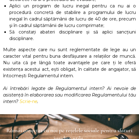
Aplici un program de lucru inegal pentru ca nu ai o
procedură concretă de stabilire a programului de lucru
inegal în cadrul săptămânii de lucru de 40 de ore, precum
şi în cadrul săptămânii de lucru comprimate;
Să constați abateri disciplinare și să aplici sancțiuni
disciplinare.
Multe aspecte care nu sunt reglementate de lege au un
caracter vital pentru buna desfășurare a relațiilor de muncă.
Nu uita că pe lângă toate avantajele pe care ți le oferă
existența acestui act, ești obligat, în calitate de angajator, să
întocmești Regulamentul intern.
Ai întrebări legate de Regulamentul intern? Ai nevoie de
asistență în elaborarea sau modificarea Regulamentului tău
intern?
Scrie-ne
.
Rămâi conectat cu noi pe rețelele sociale pentru sfaturi
juridice utile :