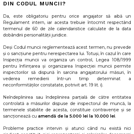
DIN CODUL MUNCII?
Da, este obligatoriu pentru orice angajator să aibă un
Regulament intern, iar acesta trebuie întocmit respectând
termenul de 60 de zile calendaristice calculate de la data
dobândirii personalității juridice.
Deși Codul muncii reglementează acest termen, nu prevede
și o sancțiune pentru nerespectarea lui. Totuși, în cazul în care
Inspecția muncii va organiza un control, Legea 108/1999
pentru înființarea și organizarea Inspecției muncii permite
inspectorilor să dispună în sarcina angajatorului măsuri, în
vederea remedierii într-un timp determinat a
neconformităților constatate, potrivit art. 19 lit. i).
Neîndeplinirea sau îndeplinirea parțială de către entitatea
controlată a măsurilor dispuse de inspectorul de muncă, la
termenele stabilite de acesta, constituie contravenție și se
sancționează cu
amendă de la 5.000 lei la 10.000 lei
.
Probleme practice intervin și atunci când nu există nici