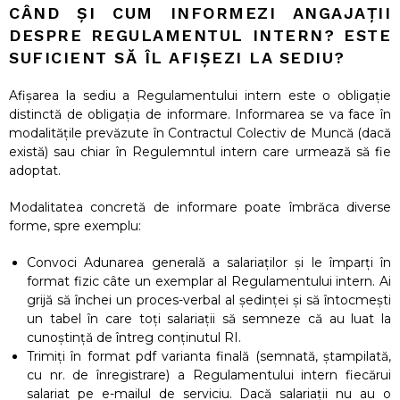
CÂND ȘI CUM INFORMEZI ANGAJAȚII
DESPRE REGULAMENTUL INTERN? ESTE
SUFICIENT SĂ ÎL AFIȘEZI LA SEDIU?
Afișarea la sediu a Regulamentului intern este o obligație
distinctă de obligația de informare. Informarea se va face în
modalitățile prevăzute în Contractul Colectiv de Muncă (dacă
există) sau chiar în Regulemntul intern care urmează să fie
adoptat.
Modalitatea concretă de informare poate îmbrăca diverse
forme, spre exemplu:
Convoci Adunarea generală a salariaților și le împarți în
format fizic câte un exemplar al Regulamentului intern. Ai
grijă să închei un proces-verbal al ședinței și să întocmești
un tabel în care toți salariații să semneze că au luat la
cunoștință de întreg conținutul RI.
Trimiți în format pdf varianta finală (semnată, ștampilată,
cu nr. de înregistrare) a Regulamentului intern fiecărui
salariat pe e-mailul de serviciu. Dacă salariații nu au o