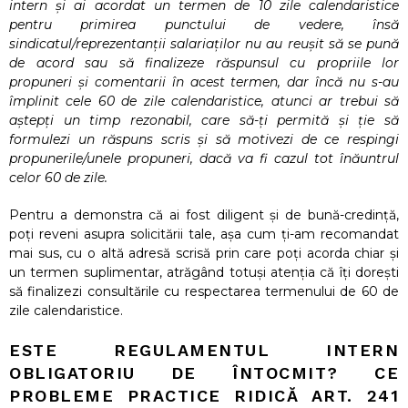
intern și ai
acordat un termen de 10 zile calendaristice
pentru primirea punctului de vedere, însă
sindicatul/reprezentanții salariaților nu au reușit să se pună
de acord sau să finalizeze răspunsul cu propriile lor
propuneri și comentarii în acest termen, dar încă nu
s-au
împlinit cele 60 de zile calendaristice, atunci ar trebui să
aștepți un timp rezonabil, care să-ți permită și ție să
formulezi un răspuns scris și să motivezi de ce respingi
propunerile/unele propuneri, dacă va fi cazul tot înăuntrul
celor 60 de zile.
Pentru a demonstra că ai fost diligent și de bună-credință,
poți reveni asupra solicitării tale, așa cum ți-am recomandat
mai sus, cu o altă adresă scrisă prin care poți acorda chiar și
un termen suplimentar, atrăgând totuși atenția că îți dorești
să finalizezi consultările cu respectarea termenului de 60 de
zile calendaristice.
ESTE REGULAMENTUL INTERN
OBLIGATORIU DE ÎNTOCMIT? CE
PROBLEME PRACTICE RIDICĂ ART. 241