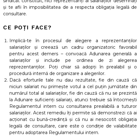
sindicat constituit, nici reprezentanți ai salariaților desemnați
și te afli în imposibilitatea de a respecta obligația legală de
consultare.
CE POȚI FACE?
Implică-te în procesul de alegere a reprezentanților
salariaților și creează un cadru organizatoric favorabil
pentru acest demers – convoacă Adunarea generală a
salariaților și include pe ordinea de zi alegerea
reprezentanților. Poți chiar să adopți în prealabil și o
procedură internă de organizare a alegerilor.
Dacă eforturile tale nu dau rezultate, fie din cauză că
niciun salariat nu primește votul a cel puțin jumătate din
numărul total al salariaților, fie din cauză că nu se prezintă
la Adunare suficienți salariați, atunci trebuie să întocmești
Regulamentul intern cu consultarea prealabilă a tuturor
salariaților. Acest remediu îți permite să demonstrezi că ai
acționat cu bună-credință și că nu ai nesocotit obligația
legală de consultare, care este o condiție de valabilitate
pentru adoptarea Regulamentului intern.