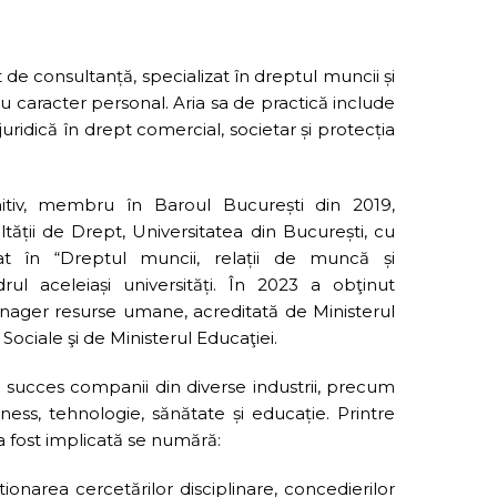
de consultanță, specializat în dreptul muncii și
u caracter personal. Aria sa de practică include
juridică în drept comercial, societar și protecția
nitiv, membru în Baroul București din 2019,
tății de Drept, Universitatea din București, cu
at în “Dreptul muncii, relații de muncă și
drul aceleiași universități. În 2023 a obţinut
nager resurse umane, acreditată de Ministerul
 Sociale şi de Ministerul Educaţiei.
u succes companii din diverse industrii, precum
fitness, tehnologie, sănătate și educație. Printre
a fost implicată se numără:
tionarea cercetărilor disciplinare, concedierilor