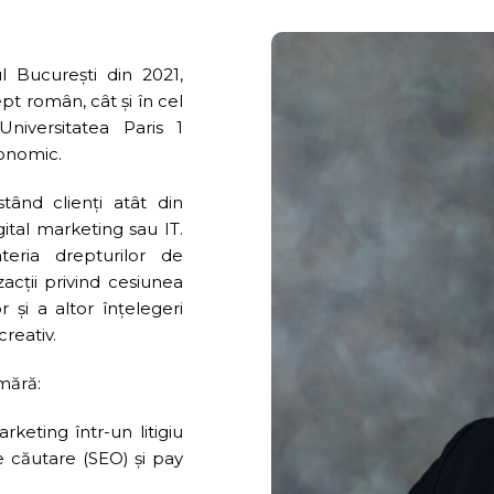
l București din 2021,
pt român, cât și în cel
niversitatea Paris 1
onomic.
istând clienți atât din
gital marketing sau IT.
teria drepturilor de
zacții privind cesiunea
 și a altor înțelegeri
creativ.
mără:
keting într-un litigiu
 căutare (SEO) și pay