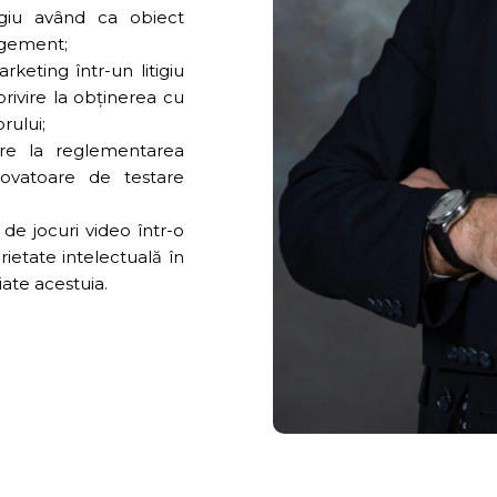
igiu având ca obiect
nagement;
keting într-un litigiu
privire la obținerea cu
rului;
ire la reglementarea
inovatoare de testare
 de jocuri video într-o
ietate intelectuală în
iate acestuia.