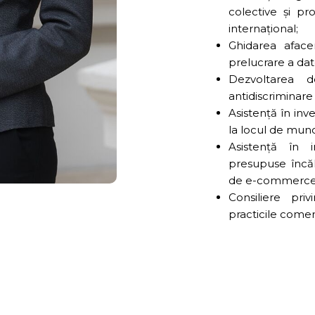
colective și pr
internațional;
Ghidarea aface
prelucrare a dat
Dezvoltarea d
antidiscriminare
Asistență în inv
la locul de mun
Asistență în 
presupuse încăl
de e-commerce
Consiliere pri
practicile come