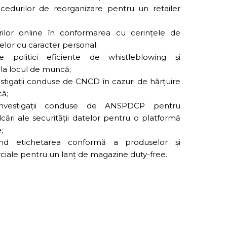
ocedurilor de reorganizare pentru un retailer
rilor online în conformarea cu cerințele de
elor cu caracter personal;
e politici eficiente de whistleblowing și
 la locul de muncă;
estigații conduse de CNCD în cazuri de hărțuire
că;
investigații conduse de ANSPDCP pentru
cări ale securității datelor pentru o platformă
;
vind etichetarea conformă a produselor și
rciale pentru un lanț de magazine duty-free.