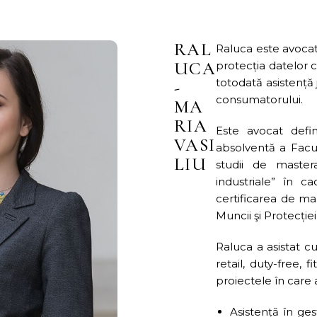
RAL
Raluca este avocat 
UCA
protecția datelor c
totodată asistență 
-
consumatorului.
MA
RIA
Este avocat defi
VASI
absolventă a Facul
LIU
studii de master
industriale” în ca
certificarea de ma
Muncii şi Protecției
Raluca a asistat c
retail, duty-free, 
proiectele în care 
Asistență în ges