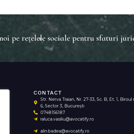
i pe rețelele sociale pentru sfaturi jurid
CONTACT
Str. Nerva Traian, Nr. 27-33, Sc. B, Et. 1, Biroul 
6, Sector 3, București
0748156187
raluca.vasiliu@avocatify.ro
alin.badea@avocatify.ro
răm