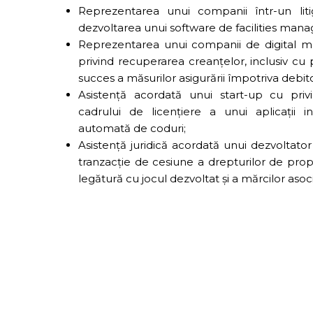
Reprezentarea unui companii într-un lit
dezvoltarea unui software de facilities ma
Reprezentarea unui companii de digital mar
privind recuperarea creanțelor, inclusiv cu 
succes a măsurilor asigurării împotriva debito
Asistență acordată unui start-up cu priv
cadrului de licențiere a unui aplicații 
automată de coduri;
Asistență juridică acordată unui dezvoltator
tranzacție de cesiune a drepturilor de propr
legătură cu jocul dezvoltat și a mărcilor asoc