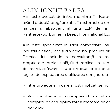
ALIN-IONUȚ BADEA
Alin este avocat definitiv, membru în Barou
având o dublă pregătire atât în sistemul de dre
francez, și absolvent al unui LLM de la U
Pantheon-Sorbonne în Drept Internațional Ec
Alin este specializat în litigii comerciale, as
industrii clasice, cât și din cele noi precum di
Practica lui include și consultanță în ma
proprietate intelectuală, fiind implicat în tran
de mărci, software sau a drepturilor de autor
legate de exploatarea și utilizarea conținutului 
Printre proiectele în care a fost implicat se nu
Reprezentarea unei companii de digital mar
complex privind optimizarea motoarelor de
per click;